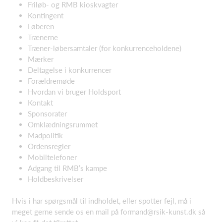
Friløb- og RMB kioskvagter
Kontingent
Løberen
Trænerne
Træner-løbersamtaler (for konkurrenceholdene)
Mærker
Deltagelse i konkurrencer
Forældremøde
Hvordan vi bruger Holdsport
Kontakt
Sponsorater
Omklædningsrummet
Madpolitik
Ordensregler
Mobiltelefoner
Adgang til RMB’s kampe
Holdbeskrivelser
Hvis i har spørgsmål til indholdet, eller spotter fejl, må i
meget gerne sende os en mail på formand@rsik-kunst.dk så